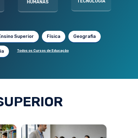
TECNOLOGIA
HUMANAS
Ensino Superior
Física
Geografia
ia
Todos os Cursos de Educação
SUPERIOR