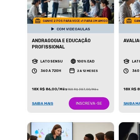
GANHE 2 POS PARA VOCE +1 PARA UM AMIGO
GAN
COM VIDEOAULAS
ANDRAGOGIA E EDUCAÇÃO
AVALIA
PROFISSIONAL
LATO SENSU
100% EAD
LAT
360 A 720H
360
2 A 12 MESES
18X R$ 86,00/Mês
18X R$ 
18X R$ 387,00/Mês
INSCREVA-SE
SAIBA MAIS
SAIBA M