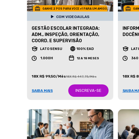
GANHE 2 POS PARA VOCE +1 PARA UM AMIGO
GAN
COM VIDEOAULAS
GESTÃO ESCOLAR INTEGRADA:
INFORM
ADM., INSPEÇÃO, ORIENTAÇÃO,
DOCÊNC
COORD. E SUPERVISÃO
LATO SENSU
100% EAD
LAT
1.000H
360
12 A 18 MESES
18X R$ 99,50/Mês
18X R$ 
18X R$ 447,75/Mês
INSCREVA-SE
SAIBA MAIS
SAIBA M