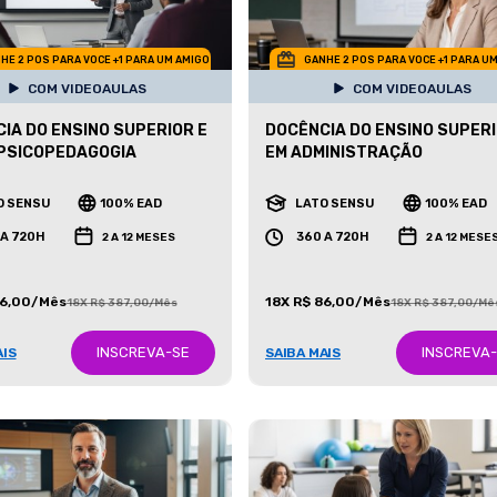
HE 2 POS PARA VOCE +1 PARA UM AMIGO
GANHE 2 POS PARA VOCE +1 PARA U
COM VIDEOAULAS
COM VIDEOAULAS
IA DO ENSINO SUPERIOR E
DOCÊNCIA DO ENSINO SUPER
PSICOPEDAGOGIA
EM ADMINISTRAÇÃO
O SENSU
100% EAD
LATO SENSU
100% EAD
 A 720H
360 A 720H
2 A 12 MESES
2 A 12 MESE
86,00/Mês
18X R$ 86,00/Mês
18X R$ 387,00/Mês
18X R$ 387,00/Mê
INSCREVA-SE
INSCREVA
AIS
SAIBA MAIS