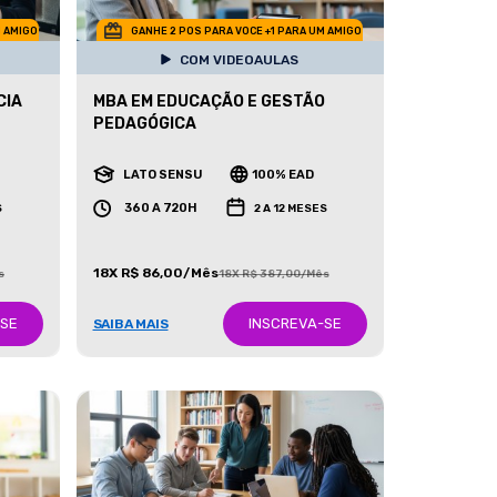
M AMIGO
GANHE 2 POS PARA VOCE +1 PARA UM AMIGO
COM VIDEOAULAS
CIA
MBA EM EDUCAÇÃO E GESTÃO
PEDAGÓGICA
LATO SENSU
100% EAD
360 A 720H
S
2 A 12 MESES
18X R$ 86,00/Mês
s
18X R$ 387,00/Mês
-SE
INSCREVA-SE
SAIBA MAIS