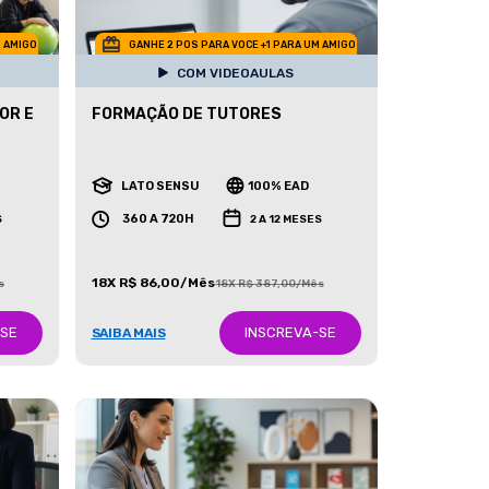
M AMIGO
GANHE 2 POS PARA VOCE +1 PARA UM AMIGO
COM VIDEOAULAS
OR E
FORMAÇÃO DE TUTORES
LATO SENSU
100% EAD
360 A 720H
S
2 A 12 MESES
18X R$ 86,00/Mês
s
18X R$ 387,00/Mês
-SE
INSCREVA-SE
SAIBA MAIS