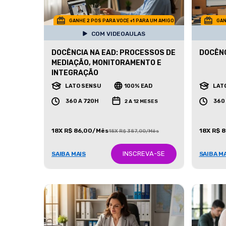
GANHE 2 POS PARA VOCE +1 PARA UM AMIGO
GAN
COM VIDEOAULAS
DOCÊNCIA NA EAD: PROCESSOS DE
DOCÊNC
MEDIAÇÃO, MONITORAMENTO E
INTEGRAÇÃO
LATO SENSU
100% EAD
LAT
360 A 720H
360
2 A 12 MESES
18X R$ 86,00/Mês
18X R$ 
18X R$ 387,00/Mês
INSCREVA-SE
SAIBA MAIS
SAIBA M