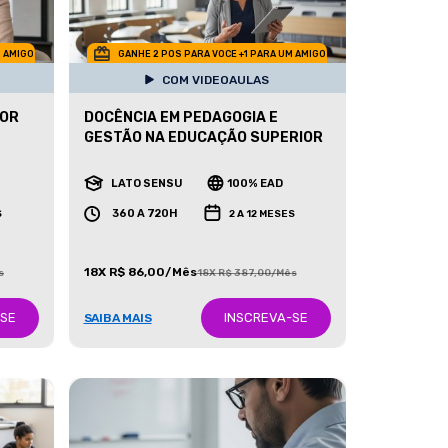
M AMIGO
GANHE 2 POS PARA VOCE +1 PARA UM AMIGO
COM VIDEOAULAS
IOR
DOCÊNCIA EM PEDAGOGIA E
GESTÃO NA EDUCAÇÃO SUPERIOR
LATO SENSU
100% EAD
360 A 720H
S
2 A 12 MESES
18X R$ 86,00/Mês
s
18X R$ 387,00/Mês
-SE
INSCREVA-SE
SAIBA MAIS