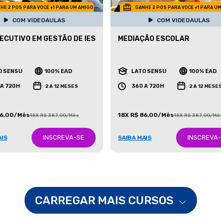
HE 2 POS PARA VOCE +1 PARA UM AMIGO
GANHE 2 POS PARA VOCE +1 PARA U
COM VIDEOAULAS
COM VIDEOAULAS
ECUTIVO EM GESTÃO DE IES
MEDIAÇÃO ESCOLAR
O SENSU
100% EAD
LATO SENSU
100% EAD
 A 720H
360 A 720H
2 A 12 MESES
2 A 12 MESE
86,00/Mês
18X R$ 86,00/Mês
18X R$ 387,00/Mês
18X R$ 387,00/Mê
INSCREVA-SE
INSCREVA
AIS
SAIBA MAIS
CARREGAR MAIS CURSOS