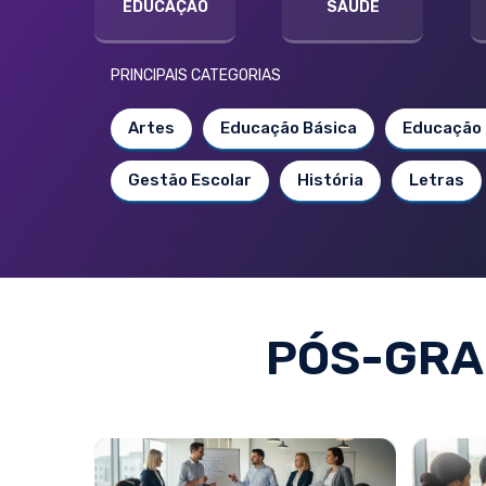
EDUCAÇÃO
SAÚDE
PRINCIPAIS CATEGORIAS
Artes
Educação Básica
Educação 
Gestão Escolar
História
Letras
PÓS-GRA