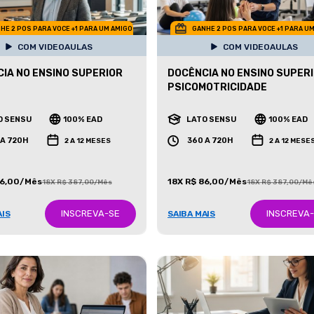
HE 2 POS PARA VOCE +1 PARA UM AMIGO
GANHE 2 POS PARA VOCE +1 PARA U
COM VIDEOAULAS
COM VIDEOAULAS
IA NO ENSINO SUPERIOR
DOCÊNCIA NO ENSINO SUPERI
PSICOMOTRICIDADE
O SENSU
100% EAD
LATO SENSU
100% EAD
 A 720H
360 A 720H
2 A 12 MESES
2 A 12 MESE
86,00/Mês
18X R$ 86,00/Mês
18X R$ 387,00/Mês
18X R$ 387,00/Mê
INSCREVA-SE
INSCREVA
AIS
SAIBA MAIS