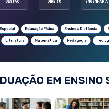
GESTÃO
DIREITO
ENGENHARIA
Especial
Educação Física
Ensino a Distância
Literatura
Matemática
Pedagogia
Teolog
DUAÇÃO EM ENSINO 