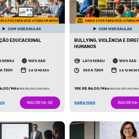
HE 2 POS PARA VOCE +1 PARA UM AMIGO
GANHE 2 POS PARA VOCE +1 PARA U
COM VIDEOAULAS
COM VIDEOAULAS
ÇÃO EDUCACIONAL
BULLYING, VIOLÊNCIA E DIRE
HUMANOS
O SENSU
100% EAD
LATO SENSU
100% EAD
 A 720H
360 A 720H
2 A 12 MESES
2 A 12 MESE
86,00/Mês
18X R$ 86,00/Mês
18X R$ 387,00/Mês
18X R$ 387,00/Mê
INSCREVA-SE
INSCREVA
AIS
SAIBA MAIS