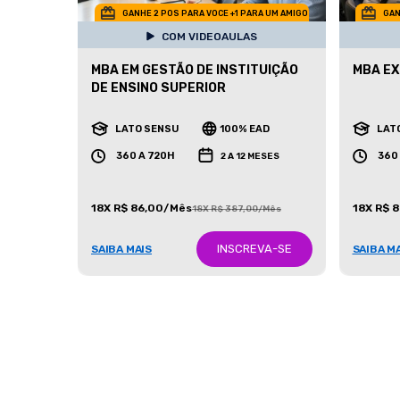
GANHE 2 POS PARA VOCE +1 PARA UM AMIGO
GAN
COM VIDEOAULAS
MBA EM GESTÃO DE INSTITUIÇÃO
MBA EX
DE ENSINO SUPERIOR
LATO SENSU
100% EAD
LAT
360 A 720H
360
2 A 12 MESES
18X R$ 86,00/Mês
18X R$ 
18X R$ 387,00/Mês
INSCREVA-SE
SAIBA MAIS
SAIBA M