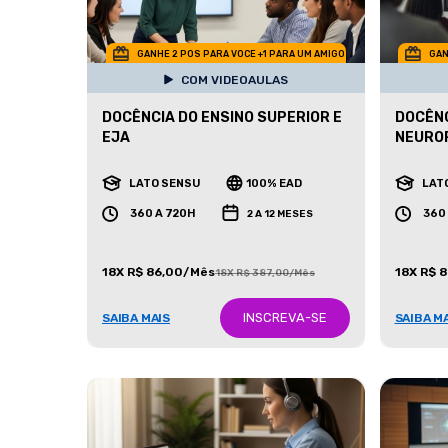
GANHE 2 POS PARA VOCE +1 PARA UM AMIGO
GAN
COM VIDEOAULAS
DOCÊNCIA DO ENSINO SUPERIOR E
DOCÊNC
EJA
NEURO
LATO SENSU
100% EAD
LAT
360 A 720H
360
2 A 12 MESES
18X R$ 86,00/Mês
18X R$ 
18X R$ 387,00/Mês
INSCREVA-SE
SAIBA MAIS
SAIBA M