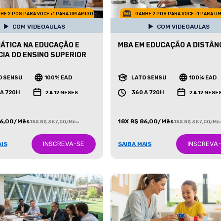
HE 2 POS PARA VOCE +1 PARA UM AMIGO
GANHE 2 POS PARA VOCE +1 PARA U
COM VIDEOAULAS
COM VIDEOAULAS
ÁTICA NA EDUCAÇÃO E
MBA EM EDUCAÇÃO A DISTÂN
IA DO ENSINO SUPERIOR
O SENSU
100% EAD
LATO SENSU
100% EAD
 A 720H
360 A 720H
2 A 12 MESES
2 A 12 MESE
86,00/Mês
18X R$ 86,00/Mês
18X R$ 387,00/Mês
18X R$ 387,00/Mê
INSCREVA-SE
INSCREVA
AIS
SAIBA MAIS