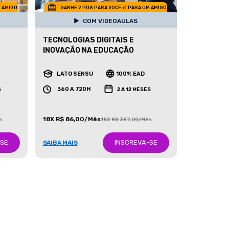
M AMIGO
GANHE 2 POS PARA VOCE +1 PARA UM AMIGO
COM VIDEOAULAS
TECNOLOGIAS DIGITAIS E
INOVAÇÃO NA EDUCAÇÃO
LATO SENSU
100% EAD
360 A 720H
S
2 A 12 MESES
18X R$ 86,00/Mês
s
18X R$ 387,00/Mês
-SE
INSCREVA-SE
SAIBA MAIS