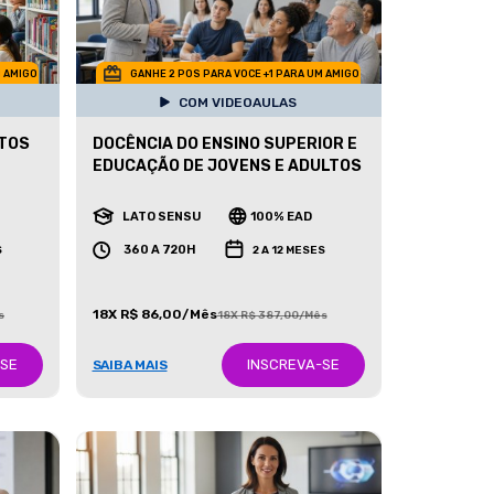
M AMIGO
GANHE 2 POS PARA VOCE +1 PARA UM AMIGO
COM VIDEOAULAS
ITOS
DOCÊNCIA DO ENSINO SUPERIOR E
EDUCAÇÃO DE JOVENS E ADULTOS
LATO SENSU
100% EAD
360 A 720H
S
2 A 12 MESES
18X R$ 86,00/Mês
s
18X R$ 387,00/Mês
-SE
INSCREVA-SE
SAIBA MAIS