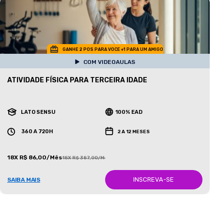
GANHE 2 POS PARA VOCE +1 PARA UM AMIGO
COM VIDEOAULAS
ATIVIDADE FÍSICA PARA TERCEIRA IDADE
LATO SENSU
100% EAD
360 A 720H
2 A 12 MESES
18X R$ 86,00/Mês
18X R$ 387,00/Mês
INSCREVA-SE
SAIBA MAIS