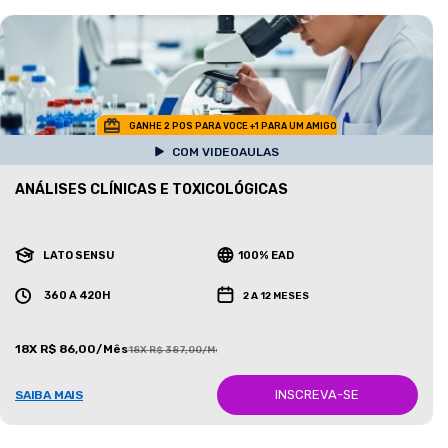
GANHE 2 POS PARA VOCE +1 PARA UM AMIGO
COM VIDEOAULAS
ANÁLISES CLÍNICAS E TOXICOLÓGICAS
LATO SENSU
100% EAD
360 A 420H
2 A 12 MESES
18X R$ 86,00/Mês
18X R$ 387,00/Mês
INSCREVA-SE
SAIBA MAIS