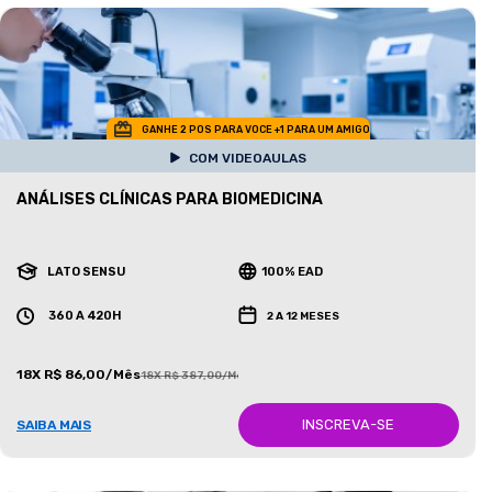
GANHE 2 POS PARA VOCE +1 PARA UM AMIGO
COM VIDEOAULAS
ANÁLISES CLÍNICAS PARA BIOMEDICINA
LATO SENSU
100% EAD
360 A 420H
2 A 12 MESES
18X R$ 86,00/Mês
18X R$ 387,00/Mês
INSCREVA-SE
SAIBA MAIS