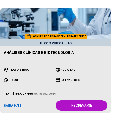
GANHE 2 POS PARA VOCE +1 PARA UM AMIGO
COM VIDEOAULAS
ANÁLISES CLÍNICAS E BIOTECNOLOGIA
LATO SENSU
100% EAD
420H
3 A 12 MESES
18X R$ 86,00/Mês
18X R$ 387,00/Mês
INSCREVA-SE
SAIBA MAIS