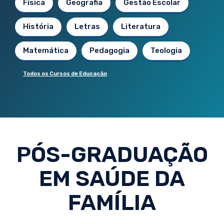
Física
Geografia
Gestão Escolar
História
Letras
Literatura
Matemática
Pedagogia
Teologia
Todos os Cursos de Educação
PÓS-GRADUAÇÃO
EM SAÚDE DA
FAMÍLIA