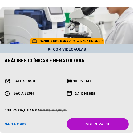
GANHE 2 POS PARA VOCE +1 PARA UM AMIGO
COM VIDEOAULAS
ANÁLISES CLÍNICAS E HEMATOLOGIA
LATO SENSU
100% EAD
360 A 720H
2 A 12 MESES
18X R$ 86,00/Mês
18X R$ 387,00/Mês
INSCREVA-SE
SAIBA MAIS