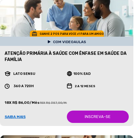
GANHE 2 POS PARA VOCE +1 PARA UM AMIGO
COM VIDEOAULAS
ATENÇÃO PRIMÁRIA À SAÚDE COM ÊNFASE EM SAÚDE DA
FAMÍLIA
LATO SENSU
100% EAD
360 A 720H
2 A 12 MESES
18X R$ 86,00/Mês
18X R$ 387,00/Mês
INSCREVA-SE
SAIBA MAIS