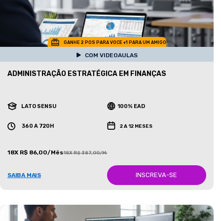
GANHE 2 POS PARA VOCE +1 PARA UM AMIGO
COM VIDEOAULAS
ADMINISTRAÇÃO ESTRATÉGICA EM FINANÇAS
LATO SENSU
100% EAD
360 A 720H
2 A 12 MESES
18X R$ 86,00/Mês
18X R$ 387,00/Mês
INSCREVA-SE
SAIBA MAIS