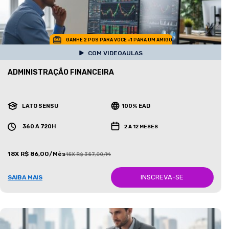
GANHE 2 POS PARA VOCE +1 PARA UM AMIGO
COM VIDEOAULAS
ADMINISTRAÇÃO FINANCEIRA
LATO SENSU
100% EAD
360 A 720H
2 A 12 MESES
18X R$ 86,00/Mês
18X R$ 387,00/Mês
INSCREVA-SE
SAIBA MAIS