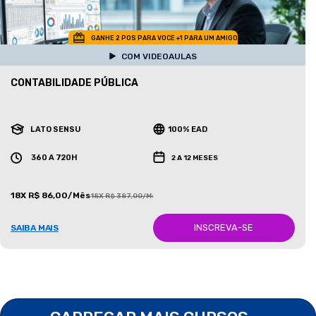
GANHE 2 POS PARA VOCE +1 PARA UM AMIGO
COM VIDEOAULAS
CONTABILIDADE PÚBLICA
LATO SENSU
100% EAD
360 A 720H
2 A 12 MESES
18X R$ 86,00/Mês
18X R$ 387,00/Mês
INSCREVA-SE
SAIBA MAIS