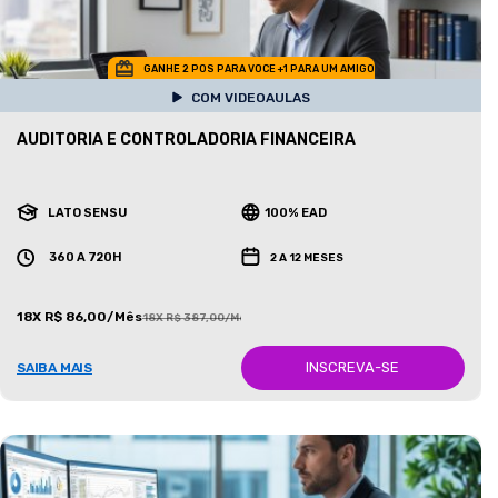
GANHE 2 POS PARA VOCE +1 PARA UM AMIGO
COM VIDEOAULAS
AUDITORIA E CONTROLADORIA FINANCEIRA
LATO SENSU
100% EAD
360 A 720H
2 A 12 MESES
18X R$ 86,00/Mês
18X R$ 387,00/Mês
INSCREVA-SE
SAIBA MAIS