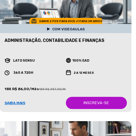
GANHE 2 POS PARA VOCE +1 PARA UM AMIGO
COM VIDEOAULAS
ADMINISTRAÇÃO, CONTABILIDADE E FINANÇAS
LATO SENSU
100% EAD
360 A 720H
2 A 12 MESES
18X R$ 86,00/Mês
18X R$ 387,00/Mês
INSCREVA-SE
SAIBA MAIS