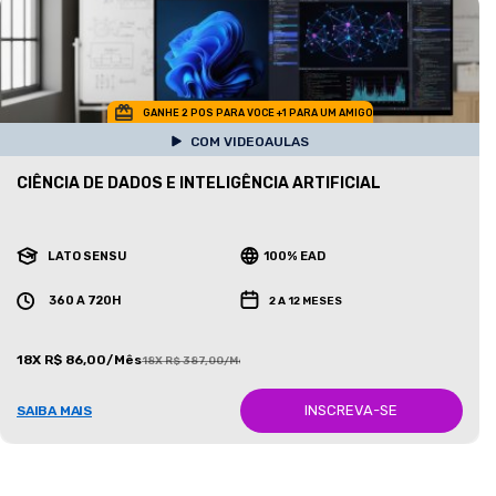
GANHE 2 POS PARA VOCE +1 PARA UM AMIGO
COM VIDEOAULAS
CIÊNCIA DE DADOS E INTELIGÊNCIA ARTIFICIAL
LATO SENSU
100% EAD
360 A 720H
2 A 12 MESES
18X R$ 86,00/Mês
18X R$ 387,00/Mês
INSCREVA-SE
SAIBA MAIS