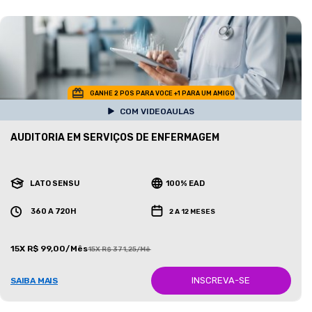
GANHE 2 POS PARA VOCE +1 PARA UM AMIGO
COM VIDEOAULAS
AUDITORIA EM SERVIÇOS DE ENFERMAGEM
LATO SENSU
100% EAD
360 A 720H
2 A 12 MESES
15X R$ 99,00/Mês
15X R$ 371,25/Mês
INSCREVA-SE
SAIBA MAIS