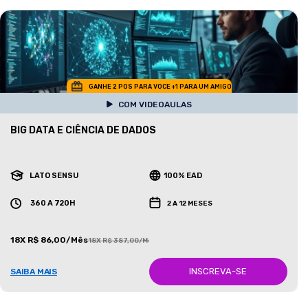
GANHE 2 POS PARA VOCE +1 PARA UM AMIGO
COM VIDEOAULAS
BIG DATA E CIÊNCIA DE DADOS
LATO SENSU
100% EAD
360 A 720H
2 A 12 MESES
18X R$ 86,00/Mês
18X R$ 387,00/Mês
INSCREVA-SE
SAIBA MAIS