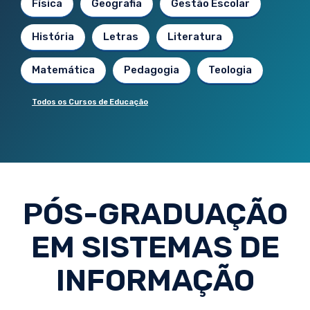
Física
Geografia
Gestão Escolar
História
Letras
Literatura
Matemática
Pedagogia
Teologia
Todos os Cursos de Educação
PÓS-GRADUAÇÃO
EM SISTEMAS DE
INFORMAÇÃO