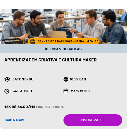
GANHE 2 POS PARA VOCE +1 PARA UM AMIGO
COM VIDEOAULAS
APRENDIZAGEM CRIATIVA E CULTURA MAKER
LATO SENSU
100% EAD
360 A 720H
2 A 12 MESES
18X R$ 86,00/Mês
18X R$ 387,00/Mês
INSCREVA-SE
SAIBA MAIS