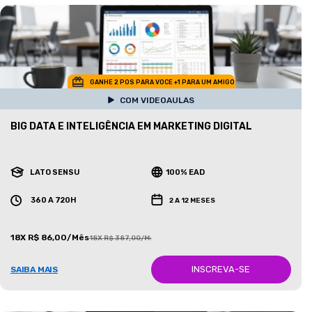
GANHE 2 POS PARA VOCE +1 PARA UM AMIGO
COM VIDEOAULAS
BIG DATA E INTELIGÊNCIA EM MARKETING DIGITAL
LATO SENSU
100% EAD
360 A 720H
2 A 12 MESES
18X R$ 86,00/Mês
18X R$ 387,00/Mês
INSCREVA-SE
SAIBA MAIS