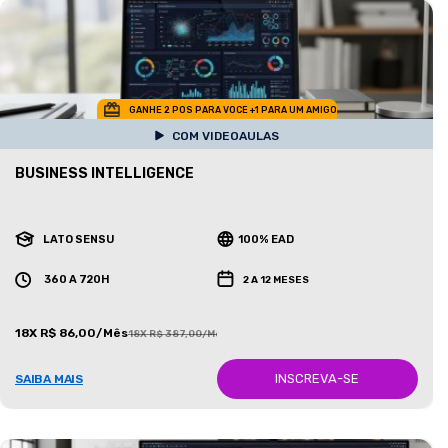
GANHE 2 POS PARA VOCE +1 PARA UM AMIGO
COM VIDEOAULAS
BUSINESS INTELLIGENCE
LATO SENSU
100% EAD
360 A 720H
2 A 12 MESES
18X R$ 86,00/Mês
18X R$ 387,00/Mês
INSCREVA-SE
SAIBA MAIS